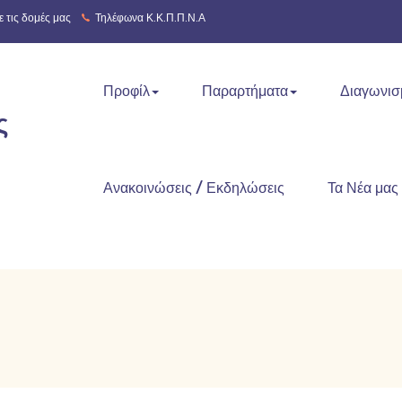
 τις δομές μας
Τηλέφωνα Κ.Κ.Π.Π.Ν.Α
Προφίλ
Παραρτήματα
Διαγωνισ
ς
Ανακοινώσεις / Εκδηλώσεις
Τα Νέα μας